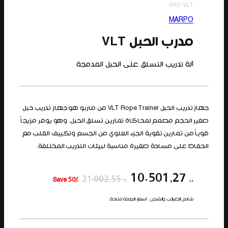
SKU:
VLT
MARPO
مدرب الحبل VLT
آلة تدريب التسلق على الحبل المدمجة
جهاز تدريب الحبل VLT Rope Trainer من ماربو هو جهاز تدريب حبل
صغير الحجم مصمم لمحاكاة تمارين تسلق الحبل. وهو يوفر مزيجاً
قوياً من تمارين تقوية الجزء العلوي من الجسم وتكييف القلب مع
الحفاظ على مساحة صغيرة مناسبة لبيئات التدريب المختلفة.
10.501,27
21.002,55
Save 50%
د.إ
د.إ
شامل الضرائب والشحن. أسعار الجملة متاحة.