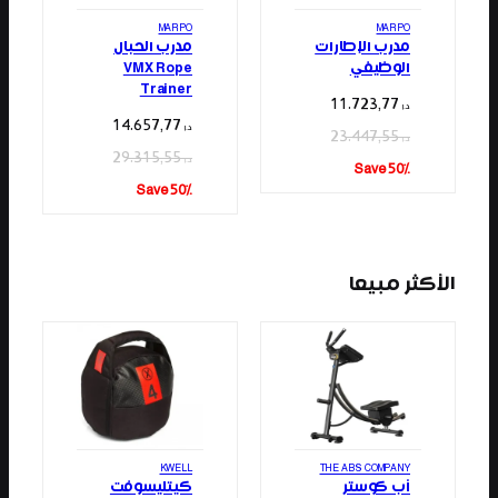
MARPO
MARPO
مدرب الإطارات
مدرب الحبال
الوظيفي
VMX Rope
Trainer
11.723,77
د.إ
14.657,77
د.إ
23.447,55
د.إ
29.315,55
د.إ
Save 50%
Save 50%
الأكثر مبيعا
KWELL
THE ABS COMPANY
أب كوستر
كيتليسوفت