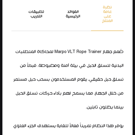
نظرة
عامة
الفوائد
تطبيقات
المي
على
الرئيسية
التدريب
الرئ
المنتج
صُمم جهاز Marpo VLT Rope Trainer لمحاكاة المتطلبات
البدنية لتسلق الحبل في بيئة آمنة ومضبوطة. فبدلاً من
تسلق حبل حقيقي، يقوم المستخدمون بسحب حبل مستمر
من خلال الجهاز، مما يسمح لهم بأداء حركات تسلق الحبل
بينما يظلون ثابتين.
يوفر هذا النظام تمريناً فعالاً للغاية يستهدف الجزء العلوي