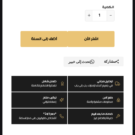
ك
+
−
م
ي
ة
اشتر الآن
أضف إلى السلة
م
د
ر
ب
مشاركة
تحدث إلى خبير
ا
ل
ح
توصيل مجاني
ضمان شامل
ب
في جميع أنحاء الإمارات، باب إلى باب
تغطية الصانع الكاملة
ل
دفع آمن
تركيب متاح
V
مدفوعات مشفرة وآمنة
إعداد احترافي
L
T
خدمات ما بعد البيع
*دعم 24/7*
صيانة وقطع غيار
أشخاص حقيقيون على مدار الساعة