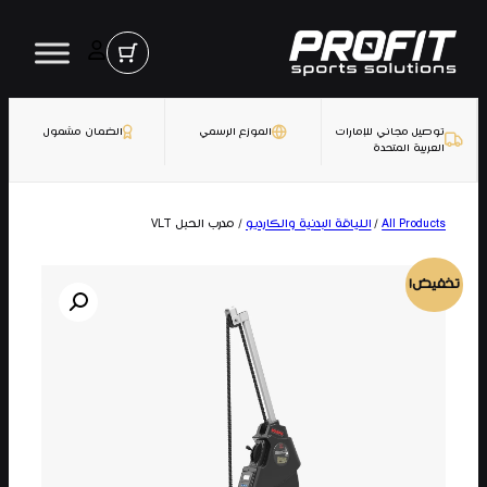
تخطى
إلى
المحتوى
توصيل مجاني للإمارات
الموزع الرسمي
الضمان مشمول
العربية المتحدة
*
Name
All Products
/
اللياقة البدنية والكارديو
/ مدرب الحبل VLT
تخفيض!
*
Email Address
SEND