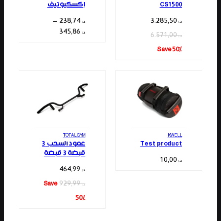
CS1500
إكسكيوتيف
–
238,74
3.285,50
د.إ
د.إ
نطاق
345,86
د.إ
6.571,00
د.إ
السعر:
Save 50%
من
خلال
⁦د.إ 345,86⁩
TOTAL GYM
KWELL
Test product
عمود السحب 3
قبضة 3 قبضة
10,00
د.إ
464,99
د.إ
929,99
Save
د.إ
50%