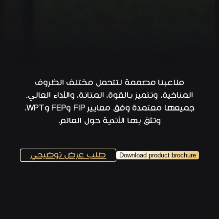
بمزج أصول البادل المكسيكية مع دقة الهندسة
الهولندية، تقدّم Orange Padel أكثر من 25 عامًا
من الخبرة في تصميم، تصنيع، وتركيب ملاعب
بادل عالمية المستوى.
ملاعبنا مصممة لتتحمل مختلف الظروف
المناخية، وتتميز بالقوة، المتانة، والأداء العالي.
جميعها معتمدة وفق معايير FIP وFEP وWPT،
وتثق بها الأندية حول العالم.
طلب عرض توضيحي
Download product brochure