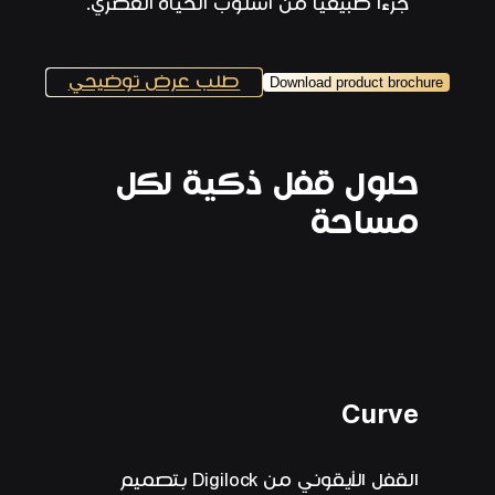
جزءًا طبيعيًا من أسلوب الحياة العصري.
طلب عرض توضيحي
Download product brochure
حلول قفل ذكية لكل
مساحة
Curve
القفل الأيقوني من Digilock بتصميم