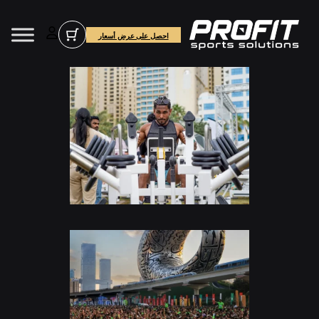
خطى
لى
احصل على عرض أسعار
لمحتوى
*
Name
*
Email Address
SEND