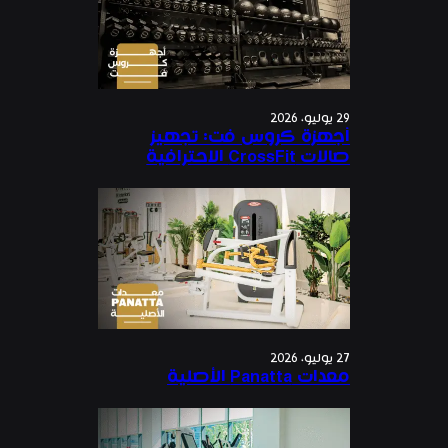
29 يوليو، 2026
أجهزة كروس فت: تجهيز
صالات CrossFit الاحترافية
27 يوليو، 2026
معدات Panatta الأصلية