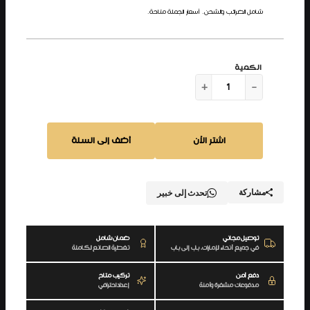
شامل الضرائب والشحن. أسعار الجملة متاحة.
ك
+
−
م
ي
ة
اشتر الآن
أضف إلى السلة
أ
ب
س
و
مشاركة
تحدث إلى خبير
ل
و
توصيل مجاني
ضمان شامل
في جميع أنحاء الإمارات، باب إلى باب
تغطية الصانع الكاملة
دفع آمن
تركيب متاح
مدفوعات مشفرة وآمنة
إعداد احترافي