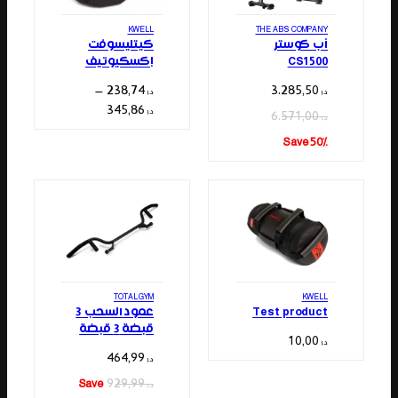
KWELL
THE ABS COMPANY
أب كوستر
كيتليسوفت
CS1500
إكسكيوتيف
–
238,74
3.285,50
د.إ
د.إ
نطاق
345,86
د.إ
6.571,00
د.إ
السعر:
Save 50%
من
خلال
⁦د.إ 345,86⁩
TOTAL GYM
KWELL
Test product
عمود السحب 3
قبضة 3 قبضة
10,00
د.إ
464,99
د.إ
929,99
Save
د.إ