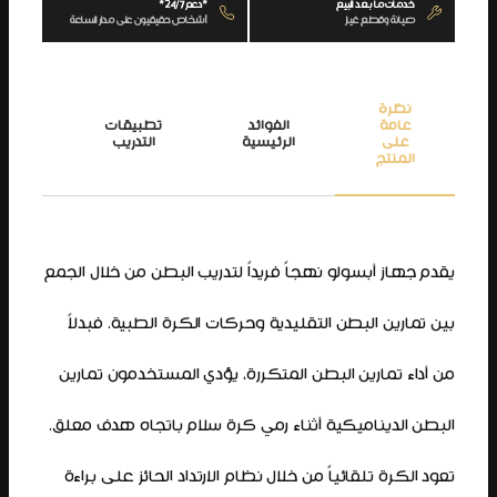
خدمات ما بعد البيع
*دعم 24/7*
صيانة وقطع غيار
أشخاص حقيقيون على مدار الساعة
نظرة
عامة
الفوائد
تطبيقات
المي
على
الرئيسية
التدريب
الرئ
المنتج
يقدم جهاز أبسولو نهجاً فريداً لتدريب البطن من خلال الجمع
بين تمارين البطن التقليدية وحركات الكرة الطبية. فبدلاً
من أداء تمارين البطن المتكررة، يؤدي المستخدمون تمارين
البطن الديناميكية أثناء رمي كرة سلام باتجاه هدف معلق.
تعود الكرة تلقائياً من خلال نظام الارتداد الحائز على براءة