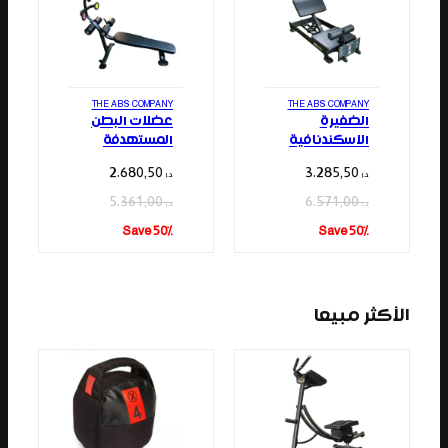
THE ABS COMPANY
THE ABS COMPANY
الضفيرة
عضلات البطن
الاسكندنافية
المستهدفة
2.680,50
3.285,50
د.إ
د.إ
5.361,00
6.571,00
د.إ
د.إ
Save 50%
Save 50%
الأكثر مبيعا