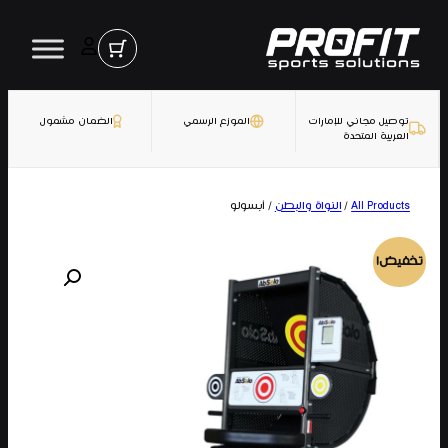
تخطى
إلى
المحتوى
توصيل مجاني للإمارات
الموزع الرسمي
الضمان مشمول
العربية المتحدة
*
Name
All Products
/
النواة والبطن
/ أبسولو
تخفيض!
*
Email Address
SEND